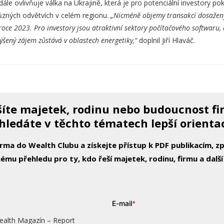
nadále ovlivňuje válka na Ukrajině, která je pro potenciální investory
různých odvětvích v celém regionu.
„Nicméně objemy transakcí dosažený
roce 2023. Pro investory jsou atraktivní sektory počítačového softwaru, 
ýšený zájem zůstává v oblastech energetiky,“
doplnil Jiří Hlaváč.
íte majetek, rodinu nebo budoucnost f
hledáte v těchto tématech lepší orienta
arma do Wealth Clubu a získejte přístup k PDF publikacím, 
ému přehledu pro ty, kdo řeší majetek, rodinu, firmu a další
E-mail
*
ealth Magazín – Report