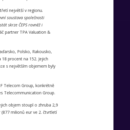
etí největší v regionu.
avní soustava společnosti
tát skrze ČEPS rovněž i
aváč partner TPA Valuation &
Maďarsko, Polsko, Rakousko,
 18 procent na 152. Jejich
sakce s největším objemem byly
PPF Telecom Group, konkrétně
ates Telecommunication Group.
ejich objem stoupl o zhruba 2,9
(877 milionů eur ve 2. čtvrtletí