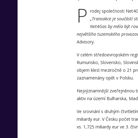
P
rodej společnosti Net4G
„Transakce je součástí st
Net4Gas by měla být rovn
největšího tuzemského provozo
Advisory.
V celém středoevropském regio
Rumunsko, Slovensko, Slovinsko
objem klesl meziročně o 21 pro
zaznamenány opět v Polsku.
Nejvýznamnější zveřejněnou tr
aktiv na území Bulharska, Maď
Ve srovnání s druhým čtvrtletí
miliardy eur. V Česku počet tra
vs. 1,725 miliardy eur ve 3. čtvrt