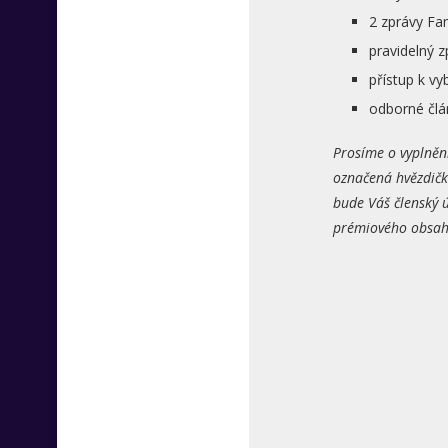
2 zprávy Fa
pravidelný 
přístup k 
odborné člá
Prosíme o vyplněn
označená hvězdičk
bude Váš členský ú
prémiového obsahu