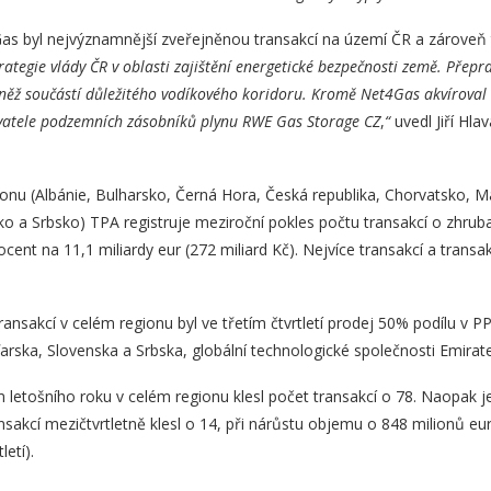
as byl nejvýznamnější zveřejněnou transakcí na území ČR a zároveň tř
rategie vlády ČR v oblasti zajištění energetické bezpečnosti země. Přepr
ěž součástí důležitého vodíkového koridoru. Kromě Net4Gas akvíroval s
vatele podzemních zásobníků plynu RWE Gas Storage CZ
,
“
uvedl Jiří Hl
nu (Albánie, Bulharsko, Černá Hora, Česká republika, Chorvatsko, 
 a Srbsko) TPA registruje meziroční pokles počtu transakcí o zhruba
cent na 11,1 miliardy eur (272 miliard Kč). Nejvíce transakcí a tran
ansakcí v celém regionu byl ve třetím čtvrtletí prodej 50% podílu v 
arska, Slovenska a Srbska, globální technologické společnosti Emir
m letošního roku v celém regionu klesl počet transakcí o 78. Naopak j
nsakcí mezičtvrtletně klesl o 14, při nárůstu objemu o 848 milionů eur 
letí).