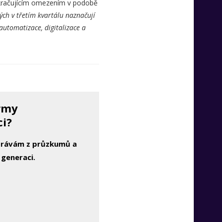
 pokračujícím omezením v podobě
ch v třetím kvartálu naznačují
automatizace, digitalizace a
irmy
ci?
zprávám z průzkumů a
 generaci.