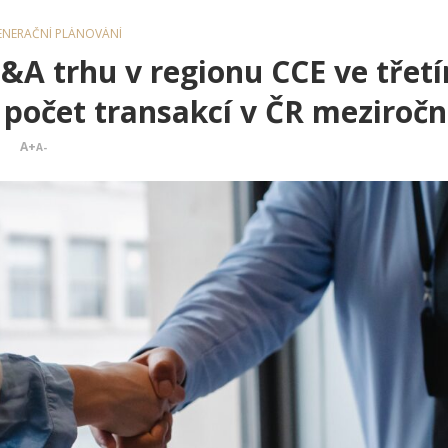
ENERAČNÍ PLÁNOVÁNÍ
&A trhu v regionu CCE ve třetí
 počet transakcí v ČR meziročn
A+
A-