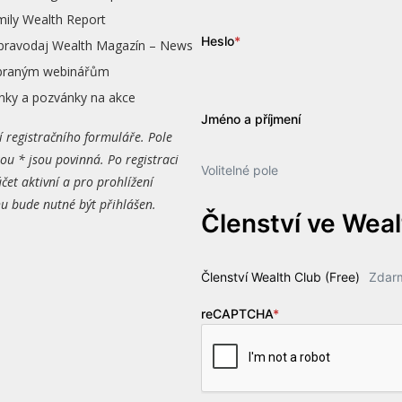
mily Wealth Report
Heslo
*
zpravodaj Wealth Magazín – News
vybraným webinářům
nky a pozvánky na akce
Jméno a příjmení
í registračního formuláře. Pole
ou * jsou povinná. Po registraci
Volitelné pole
čet aktivní a pro prohlížení
 bude nutné být přihlášen.
Členství ve Wea
Členství Wealth Club (Free)
Zdar
reCAPTCHA
*