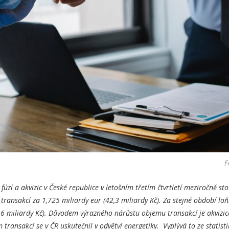
F
fúzí a akvizic v České republice v letošním třetím čtvrtletí meziročně st
transakcí za 1,725 miliardy eur (42,3 miliardy Kč). Za stejné období lo
,6 miliardy Kč). Důvodem výrazného nárůstu objemu transakcí je akvizic
 transakcí se v ČR uskutečnil v odvětví energetiky. Vyplývá to ze statis