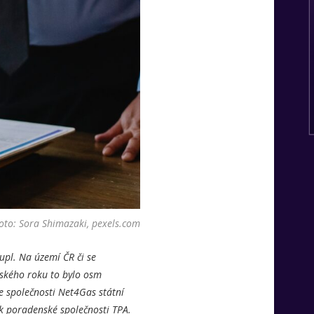
oto: Sora Shimazaki, pexels.com
oupl. Na území ČR či se
ňského roku to bylo osm
e společnosti Net4Gas státní
tik poradenské společnosti TPA.