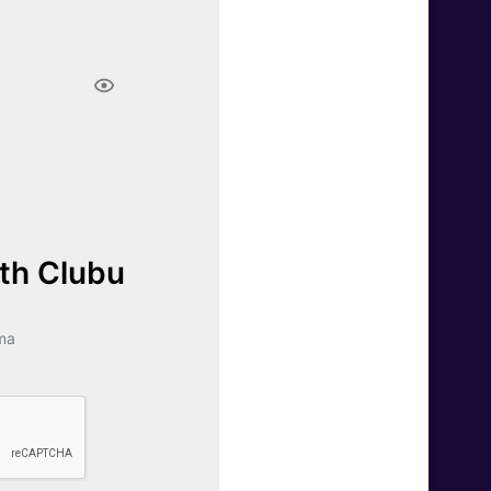
lth Clubu
ma