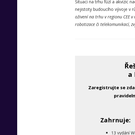
Situaci na trhu fúzí a akvizic 
nejistoty budoucího vývoje v 
oživení na trhu v regionu CEE v 
robotizace či telekomunikací, zv
Řeš
a 
Zaregistrujte se zd
pravideln
Zahrnuje:
13 vydání W