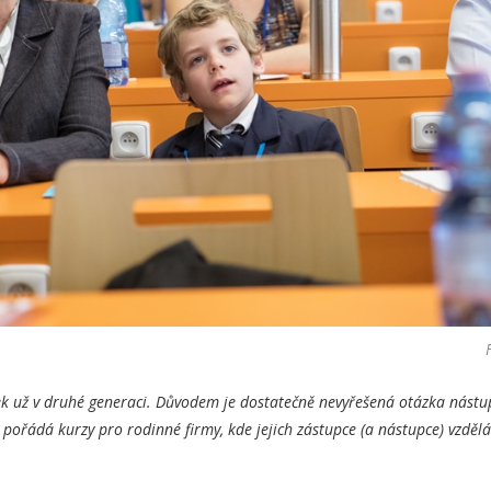
ek už v druhé generaci. Důvodem je dostatečně nevyřešená otázka nástup
 pořádá kurzy pro rodinné firmy, kde jejich zástupce (a nástupce) vzdě