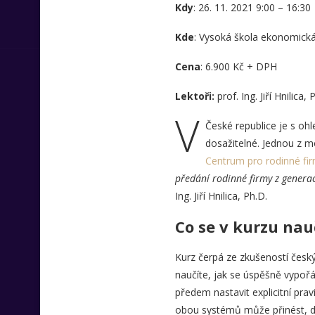
Kdy
: 26. 11. 2021 9:00 – 16:30
Kde
: Vysoká škola ekonomická
Cena
: 6.900 Kč + DPH
Lektoři:
prof. Ing. Jiří Hnilica
V
České republice je s ohl
dosažitelné. Jednou z m
Centrum pro rodinné fi
předání rodinné firmy z genera
Ing. Jiří Hnilica, Ph.D.
Co se v kurzu nau
Kurz čerpá ze zkušeností českýc
naučíte, jak se úspěšně vypořá
předem nastavit explicitní pra
obou systémů může přinést, do