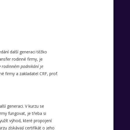
edání další generaci těžko
sfer rodinné firmy, je
 rodinném podnikání je
né firmy a zakladatel CRF, prof.
lší generaci. V kurzu se
rmy fungovat, je třeba si
yužít výhod, které propojení
u získávají certifikát o jeho