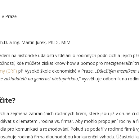
 v Praze
, Ph.D. a Ing. Martin Jurek, Ph.D., MIM
edem na historické události vzdělání o rodinných podnicích a jejich př
ožností, kde můžete získat know-how a pomoc pro mezigenerační tran
rmy (CRF)
při Vysoké škole ekonomické v Praze. „
Důležitým mezníkem v
ce zakladatelů na generaci nástupnickou
,“ vysvětluje odborník na rodin
číte?
h a zejména zahraničních rodinných firem, které jsou již v druhé či da
dávat s dilematem „rodina vs. firma“. Aby mohlo propojení rodiny a fi
vidla pro komunikaci a rozhodování. Pokud se podaří v rodinné firmě v
sahuje rodinná firma dlouhodobou konkurenční výhodu. Účastníci kurz