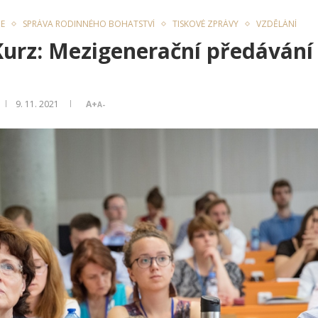
E
SPRÁVA RODINNÉHO BOHATSTVÍ
TISKOVÉ ZPRÁVY
VZDĚLÁNÍ
 Kurz: Mezigenerační předáván
9. 11. 2021
A+
A-