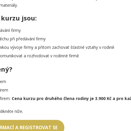
materiály.
kurzu jsou:
ávání firmy
chu při předávání firmy
ikou vývoje firmy a přitom zachovat šťastné vztahy v rodině
komunikovat a rozhodovat v rodinné firmě
ený?
irem
firem
 firem:
Cena kurzu pro druhého člena rodiny je 3.900 Kč a pro kaž
likněte níže.
ORMACÍ A REGISTROVAT SE