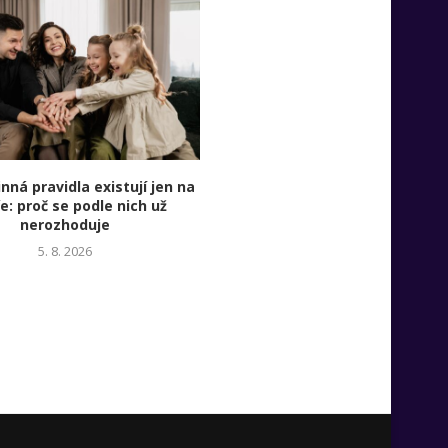
nná pravidla existují jen na
Rodinný kapitál míří do fyzick
e: proč se podle nich už
Proč family offices sázejí na ro
nerozhoduje
5. 8. 2026
5. 8. 2026