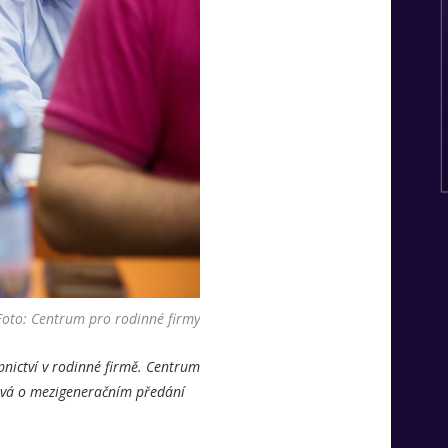
Foto: Centrum pro rodinné firmy
nictví v rodinné firmě. Centrum
lává o mezigeneračním předání