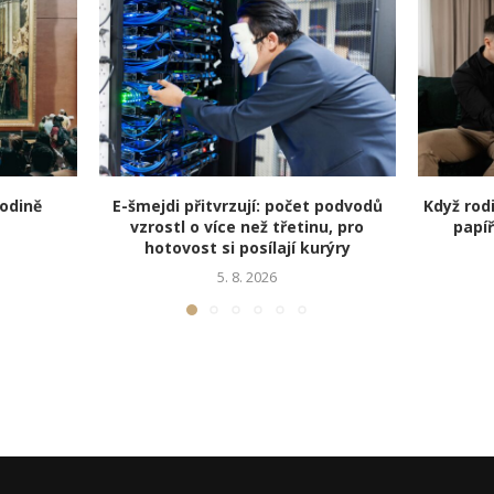
odině
E-šmejdi přitvrzují: počet podvodů
Když rodi
vzrostl o více než třetinu, pro
papíř
hotovost si posílají kurýry
5. 8. 2026