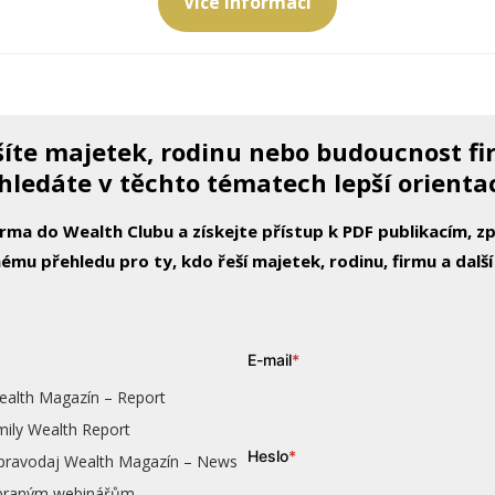
Více informací
íte majetek, rodinu nebo budoucnost f
hledáte v těchto tématech lepší orienta
arma do Wealth Clubu a získejte přístup k PDF publikacím, 
ému přehledu pro ty, kdo řeší majetek, rodinu, firmu a další
E-mail
*
ealth Magazín – Report
mily Wealth Report
Heslo
*
zpravodaj Wealth Magazín – News
vybraným webinářům