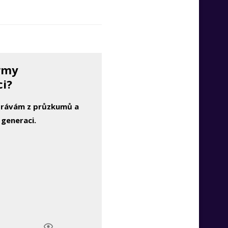
irmy
ci?
zprávám z průzkumů a
 generaci.