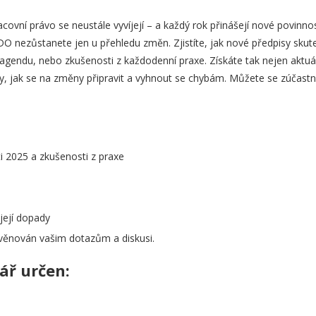
acovní právo se neustále vyvíjejí – a každý rok přinášejí nové povinnos
DO nezůstanete jen u přehledu změn. Zjistíte, jak nové předpisy s
agendu, nebo zkušenosti z každodenní praxe. Získáte tak nejen aktuál
ipy, jak se na změny připravit a vyhnout se chybám. Můžete se zúčastni
 2025 a zkušenosti z praxe
její dopady
věnován vašim dotazům a diskusi.
ář určen: