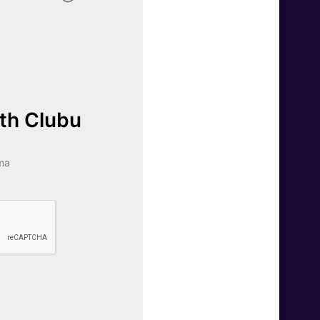
lth Clubu
ma