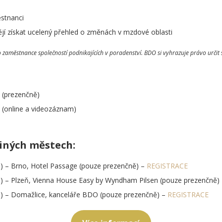
ěstnanci
tějí získat ucelený přehled o změnách v mzdové oblasti
 zaměstnance společností podnikajících v poradenství. BDO si vyhrazuje právo určit
 (prezenčně)
(online a videozáznam)
jiných městech:
00) – Brno, Hotel Passage (pouze prezenčně) –
REGISTRACE
00) – Plzeň, Vienna House Easy by Wyndham Pilsen (pouze prezenčně)
00) – Domažlice, kanceláře BDO (pouze prezenčně) –
REGISTRACE