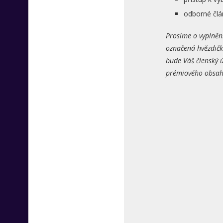
odborné člá
Prosíme o vyplněn
označená hvězdičk
bude Váš členský ú
prémiového obsahu