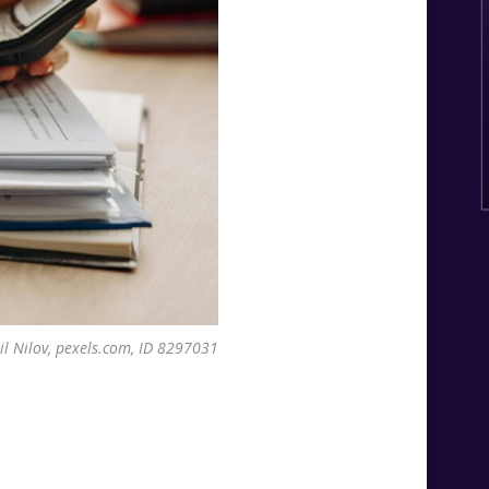
il Nilov, pexels.com, ID 8297031