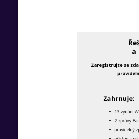
Řeš
a 
Zaregistrujte se zd
pravideln
Zahrnuje:
13 vydání W
2 zprávy Fa
pravidelný 
přístup k 