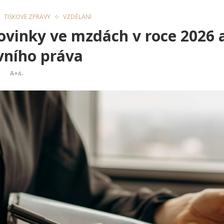
TISKOVÉ ZPRÁVY
VZDĚLÁNÍ
ovinky ve mzdách v roce 2026 
vního práva
A+
A-