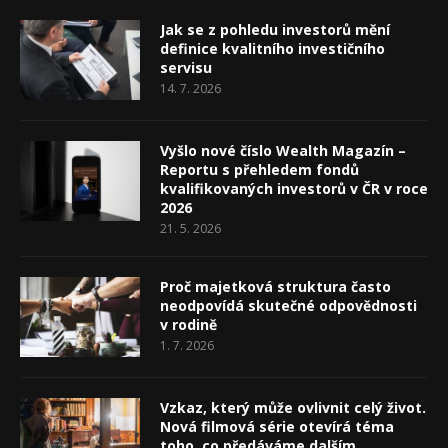
Jak se z pohledu investorů mění
definice kvalitního investičního
servisu
14. 7. 2026
Vyšlo nové číslo Wealth Magazín –
Reportu s přehledem fondů
kvalifikovaných investorů v ČR v roce
2026
21. 5. 2026
Proč majetková struktura často
neodpovídá skutečné odpovědnosti
v rodině
1. 7. 2026
Vzkaz, který může ovlivnit celý život.
Nová filmová série otevírá téma
toho, co předáváme dalším