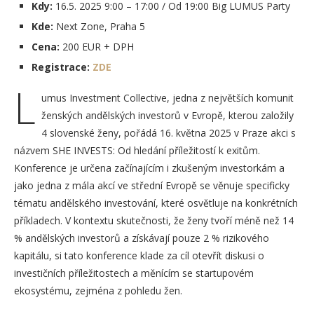
Kdy:
16.5. 2025 9:00 – 17:00 / Od 19:00 Big LUMUS Party
Kde:
Next Zone, Praha 5
Cena:
200 EUR + DPH
Registrace:
ZDE
L
umus Investment Collective, jedna z největších komunit
ženských andělských investorů v Evropě, kterou založily
4 slovenské ženy, pořádá 16. května 2025 v Praze akci s
názvem SHE INVESTS: Od hledání příležitostí k exitům.
Konference je určena začínajícím i zkušeným investorkám a
jako jedna z mála akcí ve střední Evropě se věnuje specificky
tématu andělského investování, které osvětluje na konkrétních
příkladech. V kontextu skutečnosti, že ženy tvoří méně než 14
% andělských investorů a získávají pouze 2 % rizikového
kapitálu, si tato konference klade za cíl otevřít diskusi o
investičních příležitostech a měnícím se startupovém
ekosystému, zejména z pohledu žen.