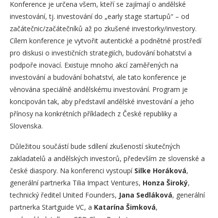
Konference je určena všem, kteří se zajímají o andělské
investování, tj. investování do „early stage startupů“ – od
začátečnic/začátečníků až po zkušené investorky/investory.
Cílem konference je vytvořit autentické a podnětné prostředí
pro diskusi o investičních strategiích, budování bohatství a
podpoře inovací. Existuje mnoho akcí zaměřených na
investování a budování bohatství, ale tato konference je
věnována speciálně andělskému investování. Program je
koncipován tak, aby představil andělské investování a jeho
přínosy na konkrétních příkladech z České republiky a
Slovenska.
Důležitou součástí bude sdílení zkušeností skutečných
zakladatelů a andělských investorů, především ze slovenské a
české diaspory. Na konferenci vystoupí
Silke Horáková
,
generální partnerka Tilia Impact Ventures,
Honza Široký
,
technický ředitel United Founders,
Jana Sedláková
, generální
partnerka Startguide VC, a
Katarína Šimková
,