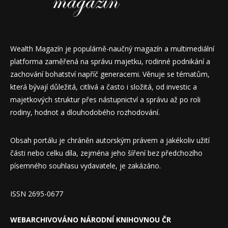
Wealth Magazín je populárně-naučný magazín a multimediální
platforma zaměřená na správu majetku, rodinné podnikání a
zachování bohatství napříč generacemi. Věnuje se tématům,
která bývají důležitá, citlivá a často i složitá, od investic a
majetkových struktur přes nástupnictví a správu až po roli
rodiny, hodnot a dlouhodobého rozhodování.
Obsah portálu je chráněn autorským právem a jakékoliv užití
části nebo celku díla, zejména jeho šíření bez předchozího
písemného souhlasu vydavatele, je zakázáno.
ISSN 2695-0677
WEBARCHIVOVÁNO NÁRODNÍ KNIHOVNOU ČR