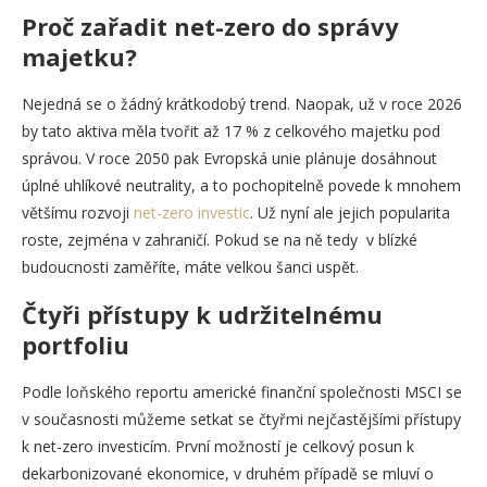
Proč zařadit net-zero do správy
majetku?
Nejedná se o žádný krátkodobý trend. Naopak, už v roce 2026
by tato aktiva měla tvořit až 17 % z celkového majetku pod
správou. V roce 2050 pak Evropská unie plánuje dosáhnout
úplné uhlíkové neutrality, a to pochopitelně povede k mnohem
většímu rozvoji
net-zero investic
. Už nyní ale jejich popularita
roste, zejména v zahraničí. Pokud se na ně tedy v blízké
budoucnosti zaměříte, máte velkou šanci uspět.
Čtyři přístupy k udržitelnému
portfoliu
Podle loňského reportu americké finanční společnosti MSCI se
v současnosti můžeme setkat se čtyřmi nejčastějšími přístupy
k net-zero investicím. První možností je celkový posun k
dekarbonizované ekonomice, v druhém případě se mluví o