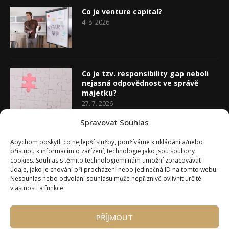
Co je venture capital?
4. 8. 2026
Co je tzv. responsibility gap neboli
nejasná odpovědnost ve správě
majetku?
27. 7. 2026
Spravovat Souhlas
Co je rozhodovací analýza
Abychom poskytli co nejlepší služby, používáme k ukládání a/nebo
20. 7. 2026
přístupu k informacím o zařízení, technologie jako jsou soubory
cookies. Souhlas s těmito technologiemi nám umožní zpracovávat
údaje, jako je chování při procházení nebo jedinečná ID na tomto webu.
Nesouhlas nebo odvolání souhlasu může nepříznivě ovlivnit určité
vlastnosti a funkce.
PŘÍJMOUT
Úvod
O Wealth Magazínu
Můj účet
Slovník pojmů