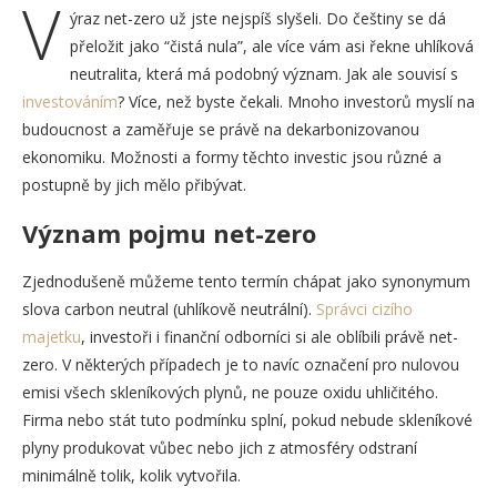
V
ýraz net-zero už jste nejspíš slyšeli. Do češtiny se dá
přeložit jako “čistá nula”, ale více vám asi řekne uhlíková
neutralita, která má podobný význam. Jak ale souvisí s
investováním
? Více, než byste čekali. Mnoho investorů myslí na
budoucnost a zaměřuje se právě na dekarbonizovanou
ekonomiku. Možnosti a formy těchto investic jsou různé a
postupně by jich mělo přibývat.
Význam pojmu net-zero
Zjednodušeně můžeme tento termín chápat jako synonymum
slova carbon neutral (uhlíkově neutrální).
Správci cizího
majetku
, investoři i finanční odborníci si ale oblíbili právě net-
zero. V některých případech je to navíc označení pro nulovou
emisi všech skleníkových plynů, ne pouze oxidu uhličitého.
Firma nebo stát tuto podmínku splní, pokud nebude skleníkové
plyny produkovat vůbec nebo jich z atmosféry odstraní
minimálně tolik, kolik vytvořila.