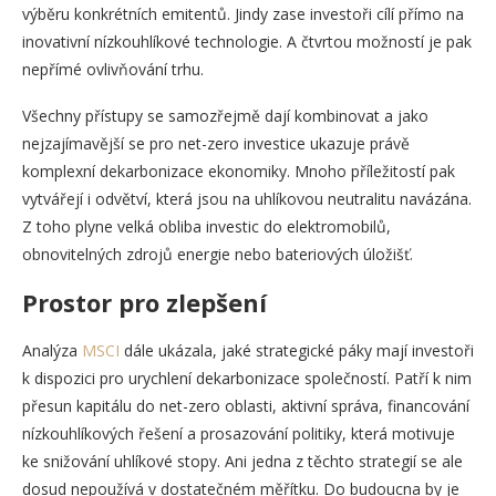
výběru konkrétních emitentů. Jindy zase investoři cílí přímo na
inovativní nízkouhlíkové technologie. A čtvrtou možností je pak
nepřímé ovlivňování trhu.
Všechny přístupy se samozřejmě dají kombinovat a jako
nejzajímavější se pro net-zero investice ukazuje právě
komplexní dekarbonizace ekonomiky. Mnoho příležitostí pak
vytvářejí i odvětví, která jsou na uhlíkovou neutralitu navázána.
Z toho plyne velká obliba investic do elektromobilů,
obnovitelných zdrojů energie nebo bateriových úložišť.
Prostor pro zlepšení
Analýza
MSCI
dále ukázala, jaké strategické páky mají investoři
k dispozici pro urychlení dekarbonizace společností. Patří k nim
přesun kapitálu do net-zero oblasti, aktivní správa, financování
nízkouhlíkových řešení a prosazování politiky, která motivuje
ke snižování uhlíkové stopy. Ani jedna z těchto strategií se ale
dosud nepoužívá v dostatečném měřítku. Do budoucna by je