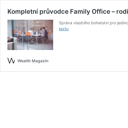
Kompletní průvodce Family Office – rod
Správa vlastního bohatství pro jedi
Kompletní
textu
průvodce
Family
Office
–
rodinnou
Wealth Magazín
kanceláří