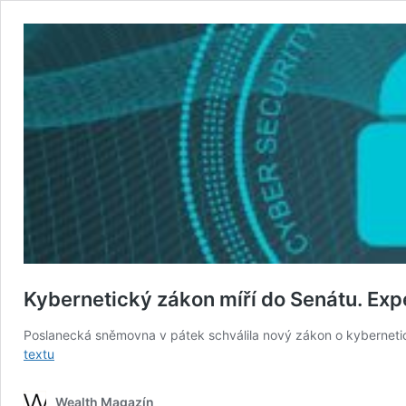
Kybernetický zákon míří do Senátu. Expe
Poslanecká sněmovna v pátek schválila nový zákon o kyberneti
Kybernetický
textu
zákon
míří
Wealth Magazín