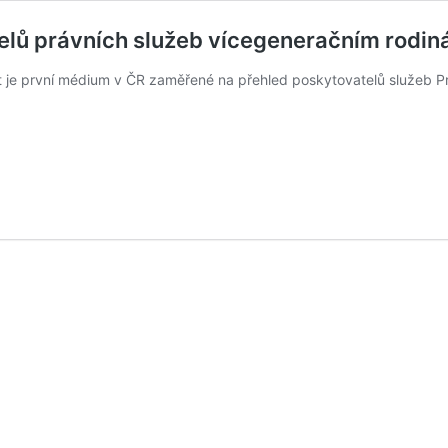
telů právních služeb vícegeneračním rodi
t je první médium v ČR zaměřené na přehled poskytovatelů služeb P