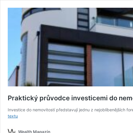
Praktický průvodce investicemi do nemo
Investice do nemovitostí představují jednu z nejoblíbenějších f
Praktický
textu
průvodce
investicemi
Wealth Magazín