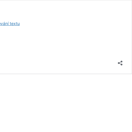
Co
vání textu
je
rodinná
ústava